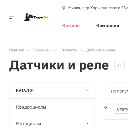
Минск, пер.Корженевского 2А 
Каталог
Компания
—
—
—
Главная
Продукты
Запчасти
Датчики и реле
Датчики и реле
21
КАТАЛОГ
По попу
Квадроциклы
Стат
Мотоциклы