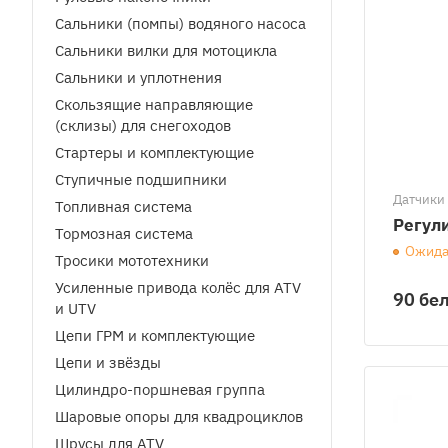
Сальники (помпы) водяного насоса
Сальники вилки для мотоцикла
Сальники и уплотнения
Скользящие направляющие
(склизы) для снегоходов
Стартеры и комплектующие
Ступичные подшипники
Датчики 
Топливная система
Регул
Тормозная система
Ожида
Тросики мототехники
Усиленные привода колёс для ATV
90 бел
и UTV
Цепи ГРМ и комплектующие
Цепи и звёзды
Цилиндро-поршневая группа
Шаровые опоры для квадроциклов
Шрусы для ATV