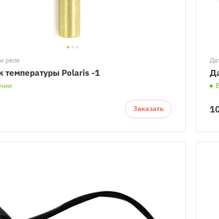
и реле
Да
 температуры Polaris -1
Да
ичии
10
Заказать