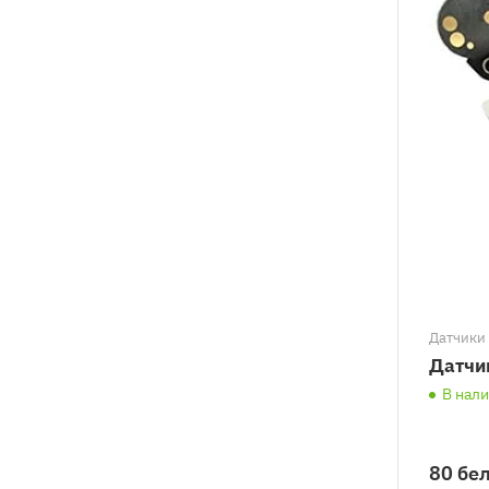
Датчики 
Датчи
В нал
80 бел