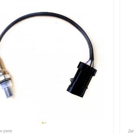
и реле
Да