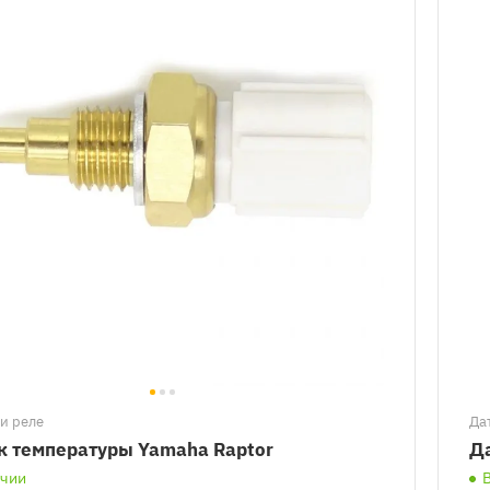
и реле
Да
к температуры Yamaha Raptor
Да
ичии