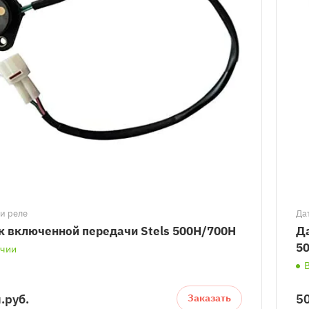
и реле
Да
к включенной передачи Stels 500H/700H
Да
5
ичии
.
руб.
50
Заказать