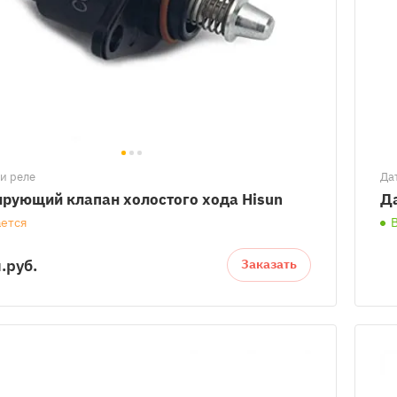
и реле
Да
ирующий клапан холостого хода Hisun
Д
ется
.
руб.
Заказать