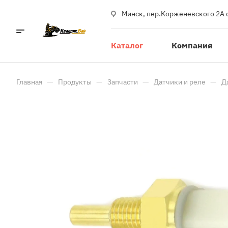
Минск, пер.Корженевского 2А 
Каталог
Компания
—
—
—
—
Главная
Продукты
Запчасти
Датчики и реле
Д