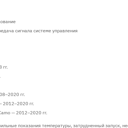
дование
едача сигнала системе управления
 гг.
.
08–2020 гг.
— 2012–2020 гг.
 Camo — 2012–2020 гг.
ильные показания температуры, затрудненный запуск, не