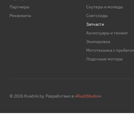
Партнеры
Скутеры и мопеды
Реквизиты
Снегоходы
Запчасти
Аксессуары и тюнинг
Экипировка
Мототехника с пробего
Лодочные моторы
© 2026 Kvadrik.by. Разработано в «
RushStudio
».