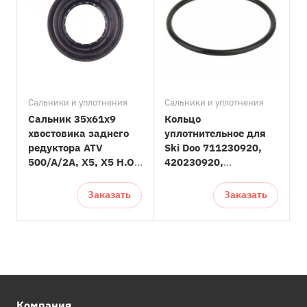
Сальники и уплотнения
Сальники и уплотнения
Сальник 35x61x9
Кольцо
хвостовика заднего
yплотнительное для
редуктора ATV
Ski Doo 711230920,
500/A/2A, X5, X5 H.O,
420230920,
X6, Z6, X8, Z8, U8
420230923
0180-331007
Заказать
Заказать
Компания