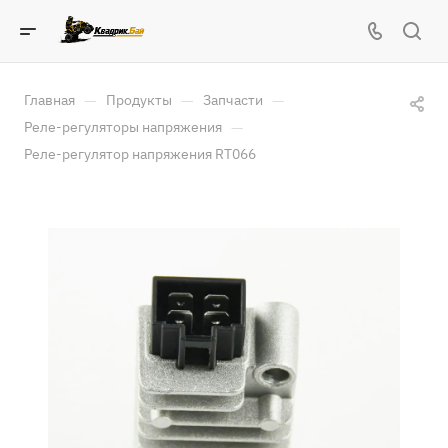
—
—
—
Главная
Продукты
Запчасти
—
Реле-регуляторы напряжения
Реле-регулятор напряжения RT066