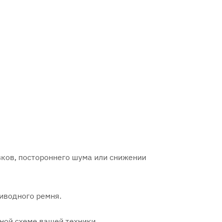
вков, постороннего шума или снижении
иводного ремня.
ной схеме вашей техники.