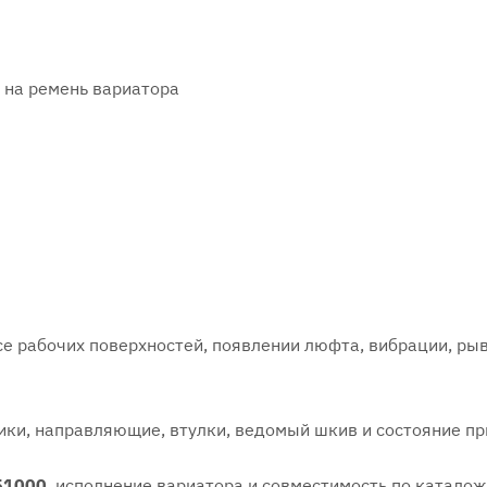
 на ремень вариатора
е рабочих поверхностей, появлении люфта, вибрации, ры
ики, направляющие, втулки, ведомый шкив и состояние пр
51000
, исполнение вариатора и совместимость по каталож