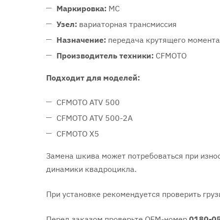
Маркировка:
MC
Узел:
вариаторная трансмиссия
Назначение:
передача крутящего момента
Производитель техники:
CFMOTO
Подходит для моделей:
CFMOTO ATV 500
CFMOTO ATV 500-2A
CFMOTO X5
Замена шкива может потребоваться при износ
динамики квадроцикла.
При установке рекомендуется проверить груз
Перед заказом проверьте OEM-номер
0180-0