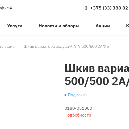
+375 (33) 388 82
офис 4
Услуги
Новости и обзоры
Акции
К
—
ктующие
Шкив вариатора ведущий ATV 500/500 2A/X5
Шкив вариа
500/500 2A
Под заказ
0180-051000
Подробности