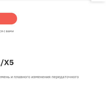
ся с вами
A/X5
емень и плавного изменения передаточного