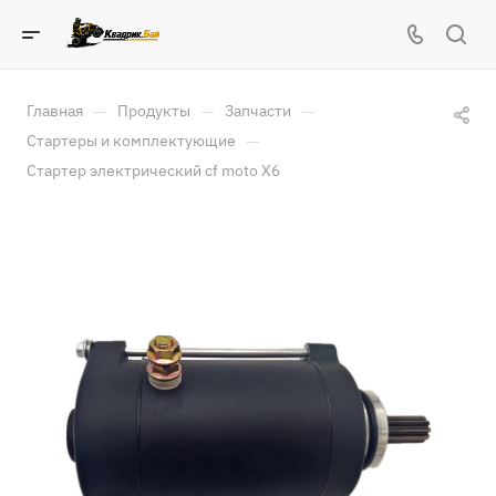
—
—
—
Главная
Продукты
Запчасти
—
Стартеры и комплектующие
Стартер электрический cf moto X6