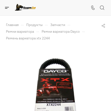
—
—
—
Главная
Продукты
Запчасти
—
—
Ремни вариатора
Ремни вариатора Dayco
Ремень вариатора xtx 2244