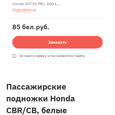
Honda 50730-MEL-D00 L
Honda CBR600 CBR600RR 2005-2019
Подробности
Honda CBR1000 CBR1000RR Fireblade 2004-
2017
85 бел.
руб.
Honda CBR1000S 2014
Honda CB1000 CB1000R 2009-2016
Заказать
Оставьте заявку и мы свяжемся с вами
Пассажирские
подножки Honda
CBR/CB, белые