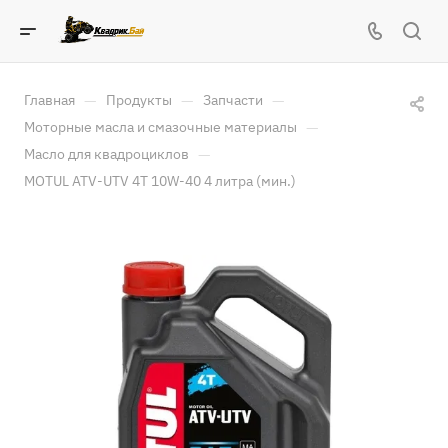
—
—
—
Главная
Продукты
Запчасти
—
Моторные масла и смазочные материалы
—
Масло для квадроциклов
MOTUL ATV-UTV 4T 10W-40 4 литра (мин.)