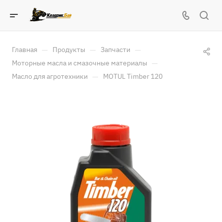
—
—
—
Главная
Продукты
Запчасти
—
Моторные масла и смазочные материалы
—
Масло для агротехники
MOTUL Timber 120