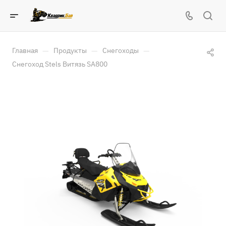
—
—
—
Главная
Продукты
Снегоходы
Снегоход Stels Витязь SA800