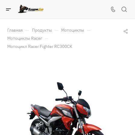
—
—
—
Главная
Продукты
Мотоциклы
—
Мотоциклы Racer
Мотоцикл Racer Fighter RC300CK