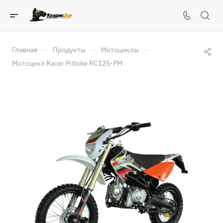
—
—
—
Главная
Продукты
Мотоциклы
Мотоцикл Racer Pitbike RC125-PM