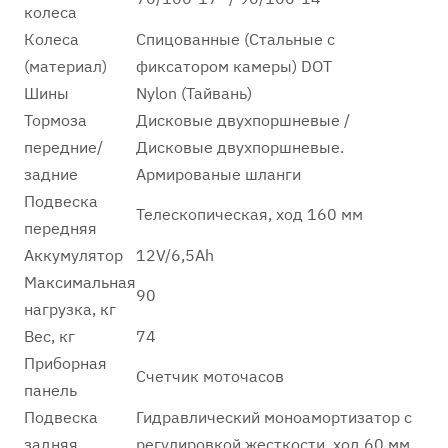
колеса
Колеса
Cпицованные (Стальные с
(материал)
фиксатором камеры) DOT
Шины
Nylon (Тайвань)
Тормоза
Дисковые двухпоршневые /
передние/
Дисковые двухпоршневые.
задние
Армированые шланги
Подвеска
Телескопическая, ход 160 мм
передняя
Аккумулятор
12V/6,5Ah
Максимальная
90
нагрузка, кг
Вес, кг
74
Приборная
Счетчик моточасов
панель
Подвеска
Гидравлический моноамортизатор с
задняя
регулировкой жесткости, ход 60 мм