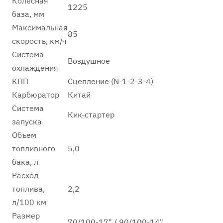
Колесная
1225
база, мм
Максимальная
85
скорость, км/ч
Система
Воздушное
охлаждения
КПП
Сцепление (N-1-2-3-4)
Карбюратор
Китай
Система
Кик-стартер
запуска
Объем
топливного
5,0
бака, л
Расход
топлива,
2,2
л/100 км
Размер
70/100-17" / 90/100-14"