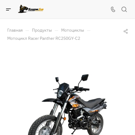
—
—
—
Главная
Продукты
Мотоциклы
Мотоцикл Racer Panther RC250GY-C2