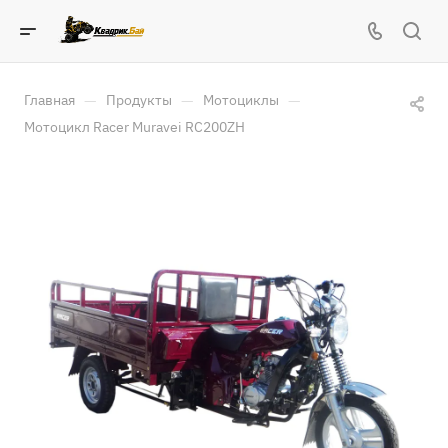
—
—
—
Главная
Продукты
Мотоциклы
Мотоцикл Racer Muravei RC200ZH