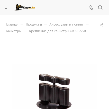
—
—
—
Главная
Продукты
Аксессуары и тюнинг
—
Канистры
Крепление для канистры GKA BASIC