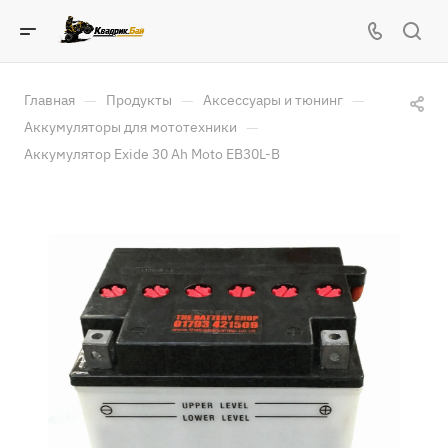
—
—
—
Главная
Продукты
Аксессуары и тюнинг
—
Аккумуляторы для мототехники
Аккумулятор Exide 30 Ah Moto EB30L-B